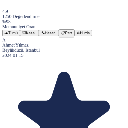
4.9
1250
Değerlendirme
%98
Memnuniyet Oranı
🚗
Tümü
💥
Kazalı
🔧
Hasarlı
📋
Pert
♻️
Hurda
A
Ahmet Yılmaz
Beylikdüzü, İstanbul
2024-01-15