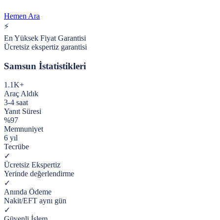
Hemen Ara
⚡
En Yüksek Fiyat Garantisi
Ücretsiz ekspertiz garantisi
Samsun
İstatistikleri
1.1K+
Araç Aldık
3-4 saat
Yanıt Süresi
%97
Memnuniyet
6 yıl
Tecrübe
✓
Ücretsiz Ekspertiz
Yerinde değerlendirme
✓
Anında Ödeme
Nakit/EFT aynı gün
✓
Güvenli İşlem