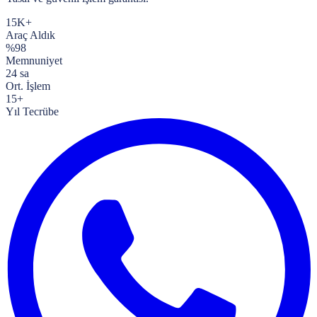
15K+
Araç Aldık
%98
Memnuniyet
24 sa
Ort. İşlem
15+
Yıl Tecrübe