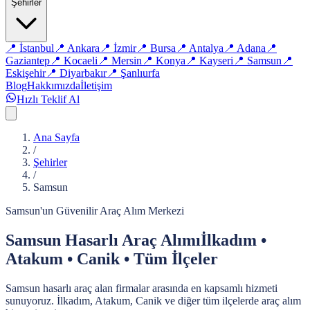
Şehirler
📍
İstanbul
📍
Ankara
📍
İzmir
📍
Bursa
📍
Antalya
📍
Adana
📍
Gaziantep
📍
Kocaeli
📍
Mersin
📍
Konya
📍
Kayseri
📍
Samsun
📍
Eskişehir
📍
Diyarbakır
📍
Şanlıurfa
Blog
Hakkımızda
İletişim
Hızlı Teklif Al
Ana Sayfa
/
Şehirler
/
Samsun
Samsun'un Güvenilir Araç Alım Merkezi
Samsun Hasarlı Araç Alımı
İlkadım •
Atakum • Canik • Tüm İlçeler
Samsun hasarlı araç alan firmalar arasında en kapsamlı hizmeti
sunuyoruz. İlkadım, Atakum, Canik ve diğer tüm ilçelerde araç alım