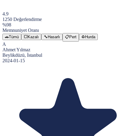
4.9
1250
Değerlendirme
%98
Memnuniyet Oranı
🚗
Tümü
💥
Kazalı
🔧
Hasarlı
📋
Pert
♻️
Hurda
A
Ahmet Yılmaz
Beylikdüzü, İstanbul
2024-01-15