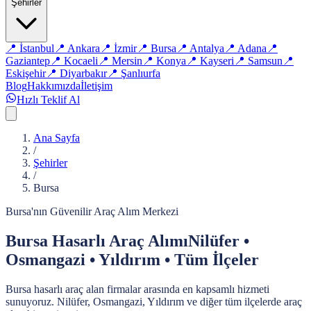
Şehirler
📍
İstanbul
📍
Ankara
📍
İzmir
📍
Bursa
📍
Antalya
📍
Adana
📍
Gaziantep
📍
Kocaeli
📍
Mersin
📍
Konya
📍
Kayseri
📍
Samsun
📍
Eskişehir
📍
Diyarbakır
📍
Şanlıurfa
Blog
Hakkımızda
İletişim
Hızlı Teklif Al
Ana Sayfa
/
Şehirler
/
Bursa
Bursa'nın Güvenilir Araç Alım Merkezi
Bursa Hasarlı Araç Alımı
Nilüfer •
Osmangazi • Yıldırım • Tüm İlçeler
Bursa hasarlı araç alan firmalar arasında en kapsamlı hizmeti
sunuyoruz. Nilüfer, Osmangazi, Yıldırım ve diğer tüm ilçelerde araç