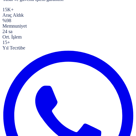
15K+
Araç Aldık
%98
Memnuniyet
24 sa
Ort. İşlem
15+
Yıl Tecrübe