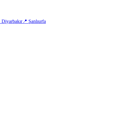

Diyarbakır
📍
Şanlıurfa