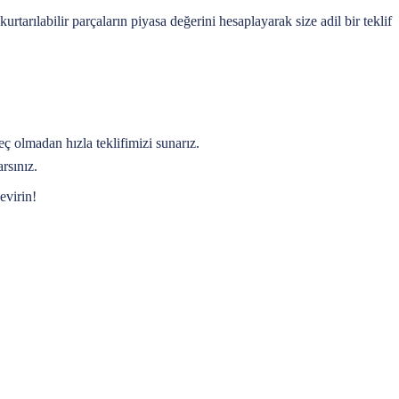
tarılabilir parçaların piyasa değerini hesaplayarak size adil bir teklif
eç olmadan hızla teklifimizi sunarız.
rsınız.
evirin!