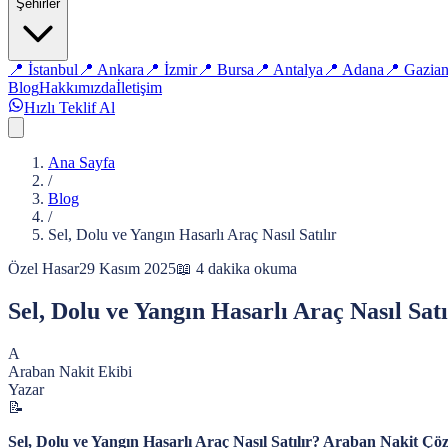
Şehirler
📍
İstanbul
📍
Ankara
📍
İzmir
📍
Bursa
📍
Antalya
📍
Adana
📍
Gazian
Blog
Hakkımızda
İletişim
Hızlı Teklif Al
Ana Sayfa
/
Blog
/
Sel, Dolu ve Yangın Hasarlı Araç Nasıl Satılır
Özel Hasar
29 Kasım 2025
📖
4
dakika okuma
Sel, Dolu ve Yangın Hasarlı Araç Nasıl Satı
A
Araban Nakit Ekibi
Yazar
📝
Sel, Dolu ve Yangın Hasarlı Araç Nasıl Satılır? Araban Nakit Ç