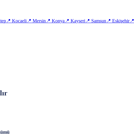
tep
📍
Kocaeli
📍
Mersin
📍
Konya
📍
Kayseri
📍
Samsun
📍
Eskişehir

lır
özümü