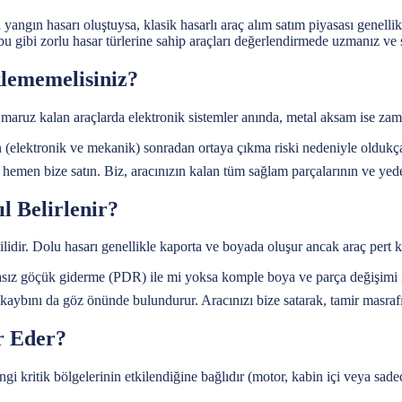
ngın hasarı oluştuysa, klasik hasarlı araç alım satım piyasası genellikle 
 bu gibi zorlu hasar türlerine sahip araçları değerlendirmede uzmanız ve
klememelisiniz?
na maruz kalan araçlarda elektronik sistemler anında, metal aksam ise za
rın (elektronik ve mekanik) sonradan ortaya çıkma riski nedeniyle oldukça 
hemen bize satın. Biz, aracınızın kalan tüm sağlam parçalarının ve yedek
ıl Belirlenir?
lgilidir. Dolu hasarı genellikle kaporta ve boyada oluşur ancak araç pe
asız göçük giderme (PDR) ile mi yoksa komple boya ve parça değişimi il
kaybını da göz önünde bulundurur. Aracınızı bize satarak, tamir masraf
r Eder?
ngi kritik bölgelerinin etkilendiğine bağlıdır (motor, kabin içi veya sad