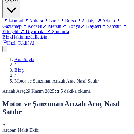
Şehirler
📍
İstanbul
📍
Ankara
📍
İzmir
📍
Bursa
📍
Antalya
📍
Adana
📍
Gaziantep
📍
Kocaeli
📍
Mersin
📍
Konya
📍
Kayseri
📍
Samsun
📍
Eskişehir
📍
Diyarbakır
📍
Şanlıurfa
Blog
Hakkımızda
İletişim
Hızlı Teklif Al
Ana Sayfa
/
Blog
/
Motor ve Şanzıman Arızalı Araç Nasıl Satılır
Arızalı Araç
29 Kasım 2025
📖
5
dakika okuma
Motor ve Şanzıman Arızalı Araç Nasıl
Satılır
A
Araban Nakit Ekibi