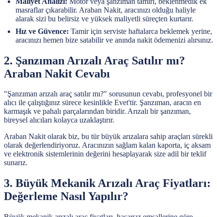
Maliyet Analizi:
Motor veya şanzıman tamiri, beklenmedik ek
masraflar çıkarabilir. Araban Nakit, aracınızı olduğu haliyle
alarak sizi bu belirsiz ve yüksek maliyetli süreçten kurtarır.
Hız ve Güvence:
Tamir için serviste haftalarca beklemek yerine,
aracınızı hemen bize satabilir ve anında nakit ödemenizi alırsınız.
2. Şanzıman Arızalı Araç Satılır mı?
Araban Nakit Cevabı
"Şanzıman arızalı araç satılır mı?" sorusunun cevabı, profesyonel bir
alıcı ile çalıştığınız sürece kesinlikle Evet'tir. Şanzıman, aracın en
karmaşık ve pahalı parçalarından biridir. Arızalı bir şanzıman,
bireysel alıcıları kolayca uzaklaştırır.
Araban Nakit olarak biz, bu tür büyük arızalara sahip araçları sürekli
olarak değerlendiriyoruz. Aracınızın sağlam kalan kaporta, iç aksam
ve elektronik sistemlerinin değerini hesaplayarak size adil bir teklif
sunarız.
3. Büyük Mekanik Arızalı Araç Fiyatları:
Değerleme Nasıl Yapılır?
Büyük mekanik arızalı araç fiyatları, hasarsız emsallerine göre