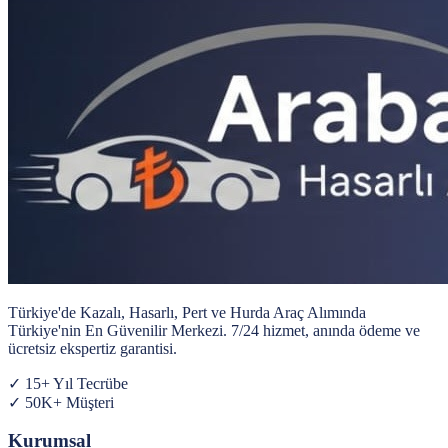
Türkiye'de Kazalı, Hasarlı, Pert ve Hurda Araç Alımında
Türkiye'nin En Güvenilir Merkezi
. 7/24 hizmet, anında ödeme ve
ücretsiz ekspertiz garantisi.
✓ 15+ Yıl Tecrübe
✓ 50K+ Müşteri
Kurumsal