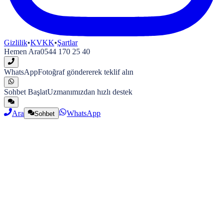
Gizlilik
•
KVKK
•
Şartlar
Hemen Ara
0544 170 25 40
WhatsApp
Fotoğraf göndererek teklif alın
Sohbet Başlat
Uzmanımızdan hızlı destek
Ara
WhatsApp
Sohbet