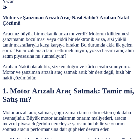
Yazar
📝
Motor ve Şanzıman Arızalı Araç Nasıl Satılır? Araban Nakit
Çözümü
Aracınız büyük bir mekanik arıza mı verdi? Motorun kilitlenmesi,
şanzımanın bozulması veya ciddi bir elektronik arıza, sizi yüklü
tamir masraflarıyla karşı karşıya bırakır. Bu durumda akla ilk gelen
soru: "Bu arızalı aracı tamir ettirmeli miyim, yoksa hasarlı araç alım
satım piyasasına mı sunmalıyım?"
Araban Nakit olarak biz, size en doğru ve kârlı cevabı sunuyoruz.
Motor ve şanzıman arızalı araç satmak artık bir dert değil, hızlı bir
nakit çözümüdür.
1. Motor Arızalı Araç Satmak: Tamir mi,
Satış mı?
Motor arızalı araç satmak, çoğu zaman tamir ettirmekten çok daha
avantajlıdır. Büyük motor arızalarının onarım maliyetleri, aracın
mevcut piyasa değerinin neredeyse yarısını bulabilir ve onarım
sonrası aracın performansına dair şüpheler devam eder.